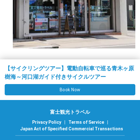
【サイクリングツアー】電動自転車で巡る青木ヶ原
樹海～河口湖ガイド付きサイクルツアー
Book Now
富士観光トラベル
Privacy Policy
|
Terms of Service
|
Japan Act of Specified Commercial Transactions