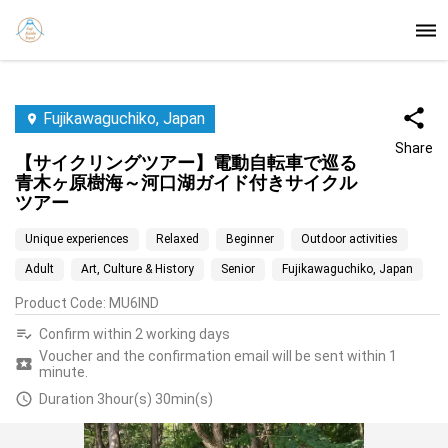
Fujikawaguchiko, Japan
Share
【サイクリングツアー】電動自転車で巡る
青木ヶ原樹海～河口湖ガイド付きサイクル
ツアー
Unique experiences
Relaxed
Beginner
Outdoor activities
Adult
Art, Culture & History
Senior
Fujikawaguchiko, Japan
Product Code
:
MU6IND
Confirm within 2 working days
Voucher and the confirmation email will be sent within 1
minute.
Duration 3hour(s) 30min(s)