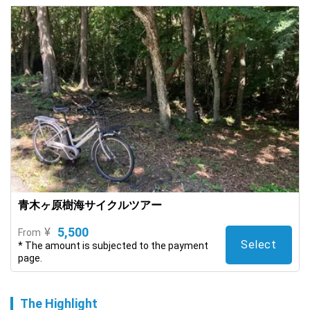
青木ヶ原樹海サイクルツアー
5,500
¥
From
Select
* The amount is subjected to the payment
page.
The Highlight