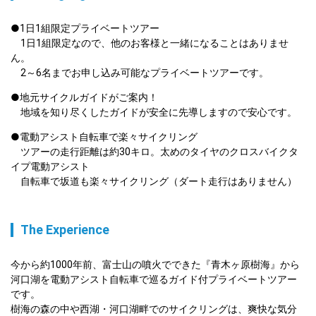
●1日1組限定プライベートツアー

　1日1組限定なので、他のお客様と一緒になることはありませ
ん。

　2～6名までお申し込み可能なプライベートツアーです。
●地元サイクルガイドがご案内！

　地域を知り尽くしたガイドが安全に先導しますので安心です。
●電動アシスト自転車で楽々サイクリング

　ツアーの走行距離は約30キロ。太めのタイヤのクロスバイクタ
イプ電動アシスト

　自転車で坂道も楽々サイクリング（ダート走行はありません）
The Experience
今から約1000年前、富士山の噴火でできた『青木ヶ原樹海』から
河口湖を電動アシスト自転車で巡るガイド付プライベートツアー
です。

樹海の森の中や西湖・河口湖畔でのサイクリングは、爽快な気分