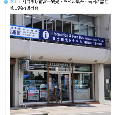
09
:
00
河口湖駅前富士観光トラベル集合～当日の諸注
意ご案内後出発